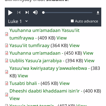
Loaded
:
Play
Mute
0.18%
Previous
Next
Auto advance
Yuuhanna um'amadaan Yasuu'iit
tumifraywa -
(409 KB)
View
Yasuu'iit tumfiraay
(364 KB)
View
Yuuhanna um'amadaan -
(450 KB)
View
Uubliis Yasuu'a jarrabiya -
(394 KB)
View
Yasuu'wa kwiriyaatay y'awwaleebwa -
(383
KB)
View
Tusabti bhali -
(405 KB)
View
Dheeshi daabti khaddaami isin'ir -
(400 KB)
View
Yasuu'a iramt teem'a -
(407 KB)
View