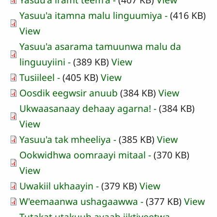
Yasuu'a itamna malu linguumiya -
(416 KB)
View
Yasuu'a asarama tamuunwa malu da
linguuyiini -
(389 KB)
View
Tusiileel -
(405 KB)
View
Oosdik eegwsir anuub
(384 KB)
View
Ukwaasanaay dehaay agarna! -
(384 KB)
View
Yasuu'a tak mheeliya -
(385 KB)
View
Ookwidhwa oomraayi mitaal -
(370 KB)
View
Uwakiil ukhaayin -
(379 KB)
View
W'eemaanwa ushagaawwa -
(377 KB)
View
Tutakat utakuuh ayaab iiktiyeetwa,