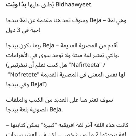
.
Bidhaawyeet
يُطلق عليها
بڈ١وێت
– وهي لغة
Beja
وسوف تجد هنا مقدمة عن لغة بيدجا
حية في 3 دول!
أقدم من المصرية القديمة –
Beja
ربما تكون بيدجا
والتي تعتبر لغة ميتة ولا توجد سوى في الأهرامات.
" /
Nafirteeta
(هل كنت تعلم أن نيفرتيتي "
" لها نفس المعنى في المصرية القديمة
Nofretete
"
؟)
Beja
وفي بيدجا
سوف تعثر هنا على العديد من الكتب والملفات
.
Beja
الصوتية بلغة بيدجا
كانت هذه اللغة آخر لغة افريقية "كبيرة" يمكن كتابتها –
لغة يتحدثها 2 مليون شخص – لكن في العشر سنوات